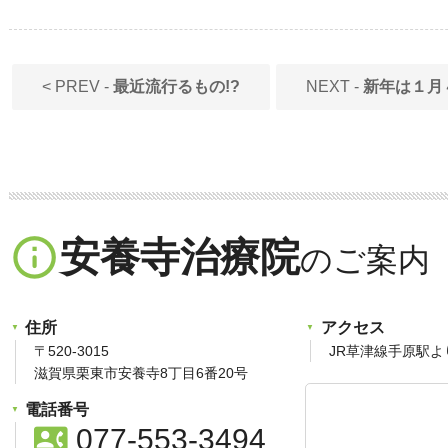
< PREV -
最近流行るもの!?
NEXT -
新年は１月
info_outline
安養寺治療院
住所
アクセス
〒520-3015
JR草津線手原駅よ
滋賀県栗東市安養寺8丁目6番20号
電話番号
contact_phone
077-553-3494