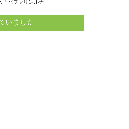
N
「バファリンルナ」
ていました