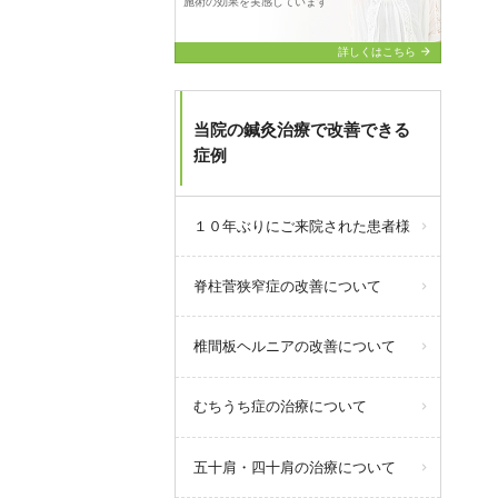
施術の効果を実感しています
arrow_forward
詳しくはこちら
当院の鍼灸治療で改善できる
症例
１０年ぶりにご来院された患者様
脊柱菅狭窄症の改善について
椎間板ヘルニアの改善について
むちうち症の治療について
五十肩・四十肩の治療について