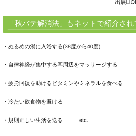
出展
LIO
「秋バテ解消法」もネットで紹介され
・ぬるめの湯に入浴する
(38
度から
40
度
)
・自律神経が集中する耳周辺をマッサージする
・疲労回復を助けるビタミンやミネラルを食べる
・冷たい飲食物を避ける
・規則正しい生活を送る etc.