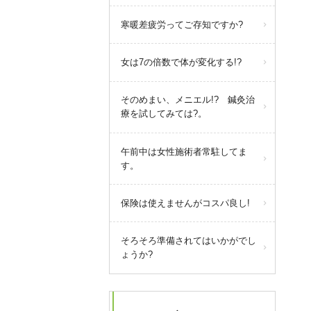
寒暖差疲労ってご存知ですか?
女は7の倍数で体が変化する!?
そのめまい、メニエル!? 鍼灸治
療を試してみては?。
午前中は女性施術者常駐してま
す。
保険は使えませんがコスパ良し!
そろそろ準備されてはいかがでし
ょうか?