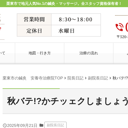
栗東市で地元人気No.1の鍼灸・マッサージ。全スタッフ資格保有者！
いて
地図・行き方
治療の流れ
chevron_right
chevron_right
chevron_right
栗東市の鍼灸 安養寺治療院TOP
院長日記
副院長日記
秋バテ!
秋バテ!?かチッェクしましょ
folder
query_builder
2025年09月21日
副院長日記