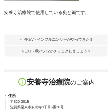
安養寺治療院で使用している灸と鍼です。
< PREV -
インフルエンサーがやってきた!!
NEXT -
秋バテ!?かチッェクしましょう
>
info_outline
安養寺治療院
住所
〒520-3015
滋賀県栗東市安養寺8丁目6番20号