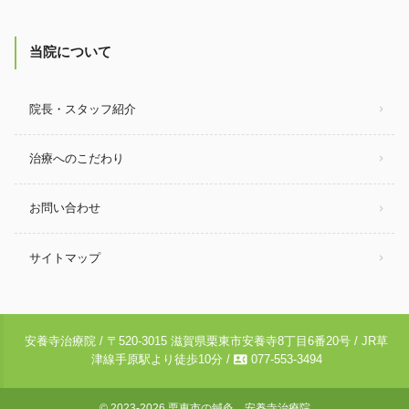
当院について
院長・スタッフ紹介
治療へのこだわり
お問い合わせ
サイトマップ
安養寺治療院 / 〒520-3015 滋賀県栗東市安養寺8丁目6番20号 / JR草
contact_phone
津線手原駅より徒歩10分 /
077-553-3494
© 2023-2026
栗東市の鍼灸 安養寺治療院