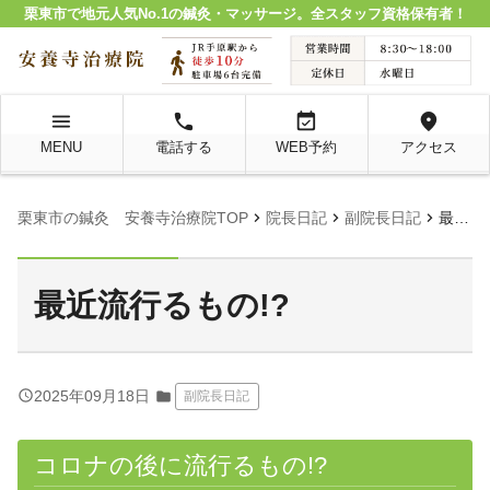
栗東市で地元人気No.1の鍼灸・マッサージ。全スタッフ資格保有者！
menu
local_phone
event_available
location_on
MENU
電話する
WEB予約
アクセス
chevron_right
chevron_right
chevron_right
栗東市の鍼灸 安養寺治療院TOP
院長日記
副院長日記
最近流行るもの!?
最近流行るもの!?
query_builder
2025年09月18日
folder
副院長日記
コロナの後に流行るもの!?