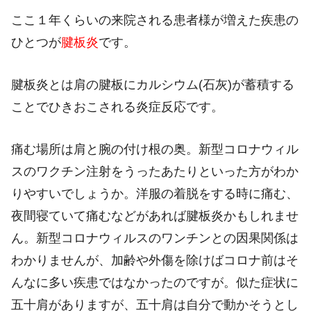
ここ１年くらいの来院される患者様が増えた疾患の
ひとつが
腱板炎
です。
腱板炎とは肩の腱板にカルシウム
(
石灰
)
が蓄積する
ことでひきおこされる炎症反応です。
痛む場所は肩と腕の付け根の奥。新型コロナウィル
スのワクチン注射をうったあたりといった方がわか
りやすいでしょうか。洋服の着脱をする時に痛む、
夜間寝ていて痛むなどがあれば腱板炎かもしれませ
ん。新型コロナウィルスのワンチンとの因果関係は
わかりませんが、加齢や外傷を除けばコロナ前はそ
んなに多い疾患ではなかったのですが。似た症状に
五十肩がありますが、五十肩は自分で動かそうとし