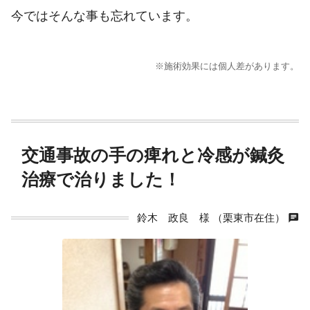
今ではそんな事も忘れています。
※施術効果には個人差があります。
交通事故の手の痺れと冷感が鍼灸
治療で治りました！
chat
鈴木 政良 様 （栗東市在住）