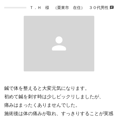
chat
Ｔ．Ｈ 様 （栗東市 在住） ３０代男性
person
鍼で体を整えると大変元気になります。
初めて鍼を刺す時は少しビックリしましたが、
痛みはまったくありませんでした。
施術後は体の痛みが取れ、すっきりすることが実感