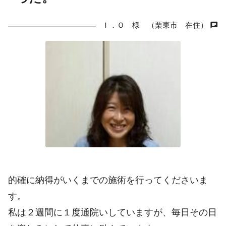
chat
Ｉ．Ｏ 様 （栗東市 在住）
的確に納得がいくまでの施術を行ってくださいま
す。
私は２週間に１度通院いしていますが、毎日その日