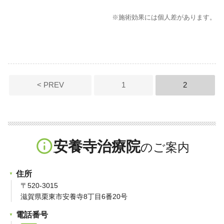
※施術効果には個人差があります。
投
< PREV
1
2
稿
の
ペ
info_outline
安養寺治療院
ー
ジ
住所
送
〒520-3015
滋賀県栗東市安養寺8丁目6番20号
り
電話番号