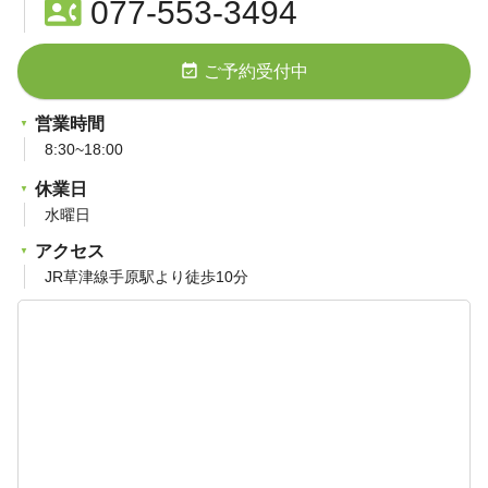
contact_phone
077-553-3494
event_available
ご予約受付中
営業時間
8:30~18:00
休業日
水曜日
アクセス
JR草津線手原駅より徒歩10分