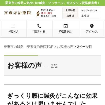
栗東市で地元人気No.1の鍼灸・マッサージ。全スタッフ資格保有者！
menu
local_phone
event_available
location_on
MENU
電話する
WEB予約
アクセス
chevron_right
chevron_right
栗東市の鍼灸 安養寺治療院TOP
お客様の声
2ページ目
お客様の声
2/2
ぎっくり腰に鍼灸がこんなに効果
があるとは思いませんでした。